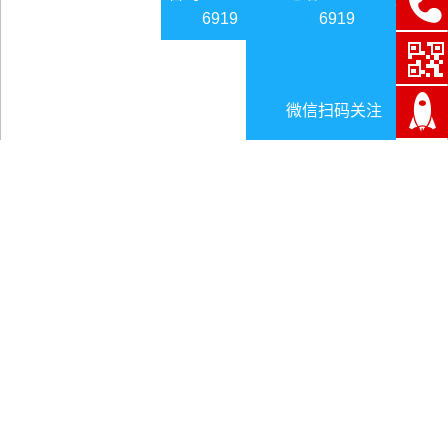
6919
6919
微信扫码关注
全球工业4.0时代 陕西如何“智”胜未来
日期:2024-12-19
全球工业4.0时代 陕西如何“智”胜未来
工业是陕西国民经济的重要支柱，“十二五”时期，陕西
发挥资源优势，工业发展取得了辉煌成就，工业总产值超过
2万亿元，工业增加值连续超越上海、北京、山西、天津等4