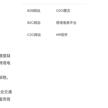
B2B网站
O2O模式
B2C网站
跨境电商平台
C2C网站
HR软件
速度缺
跨境电
邮税，
综合交通
服务链