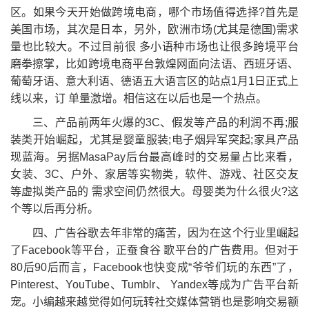
区。如果今天开始做跨境电商，哪个市场值得选择?首先是
美国市场，其次是日本，另外，欧洲市场(尤其是德国)需求
量也比较大。不过目前很 多小语种市场也让很多跨境平台
磨拳擦掌，比如跨境电商平台敦煌网面向法语、西班牙语、
葡萄牙语、意大利语、德语五大语言区的站点1月1日正式上
线以来，订 单量激增。相信这在以后也是一个热点。
三、产品前两年火爆的3C、假发等产品的利润不再;服
装类开始崛起，尤其是婴童服装;电子烟异军突起;家具产品
现蓝海。另据MasaPay后台最高峰时的交易量占比来看，
女装、3C、户外、家居等实物类，软件、游戏、社区交友
等虚拟类产品的 需求空间仍然很大。母婴类为什么很火?这
个等以后再分析。
四、广告谷歌去年非常的痛苦，因为在这个行业里崛起
了Facebook等平台，正蚕食谷 歌平台的广告费用。但对于
80后90后而言，Facebook也快变成“爷爷们玩的东西”了，
Pinterest、YouTube、Tumblr、 Yandex等成为广告平台新
宠。小编越来越觉得如何玩转社交媒体营销也是影响交易额