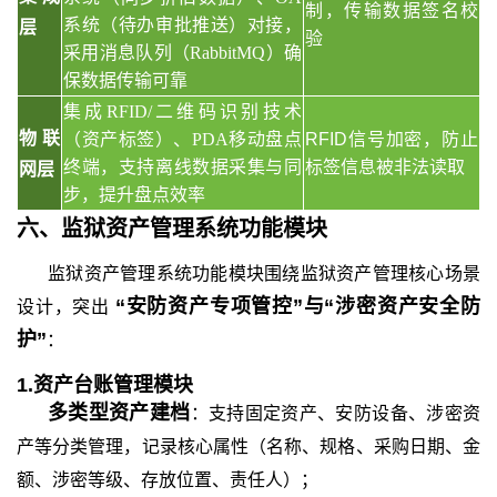
制，传输数据签名校
系统（待办审批推送）对接，
层
验
采用消息队列（RabbitMQ）确
保数据传输可靠
集成
RFID/二维码识别技术
物联
（资产标签）、PDA移动盘点
RFID信号加密，防止
终端，支持离线数据采集与同
标签信息被非法读取
网层
步，提升盘点效率
六、
监狱资产管理系统功能模块
监狱资产管理
系统功能模块围绕监狱资产管理核心场景
“安防资产专项管控”与“涉密资产安全防
设计，突出
护”
：
1.资产台账管理模块
多类型资产建档
：支持固定资产、安防设备、涉密资
产等分类管理，记录核心属性（名称、规格、采购日期、金
额、涉密等级、存放位置、责任人）；