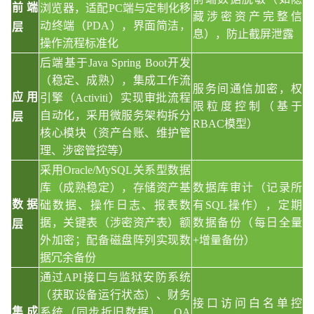
前端
浏览器，适配PC端与定制化移
藏涉密资产完整信
动终端（PDA），界面简洁，
层
息），防止截屏泄露
操作流程标准化
后端基于
Java Spring Boot开发
（稳定、成熟），集成工作流
服务间通信加密，权
应用
引擎（Activiti）实现审批流程
限粒度控制（基于
自动化，采用微服务架构拆分
层
RBAC模型）
核心模块（资产台账、维护管
理、涉密管控等）
采用
Oracle/MySQL关系型数据
库（成熟稳定），存储资产基
数据库审计（记录所
数据
础数据、操作日志、报表数
有
SQL操作），定期
据，关键表（涉密资产表）额
数据备份（每日全量
层
外加密；配备磁盘阵列实现数
+增量备份）
据冗余备份
通过
API接口与监狱安防系统
（获取设备运行状态）、财务
接口访问白名单控
集成
系统（同步折旧数据）、OA