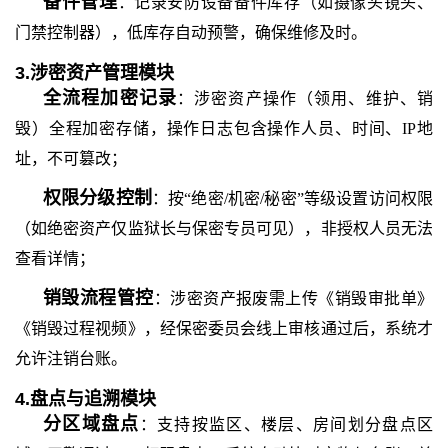
备件管理
：记录安防设备备件库存（如摄像头镜头、
门禁控制器），低库存自动预警，确保维修及时。
3.涉密资产管理模块
全流程加密记录
：涉密资产操作（领用、维护、销
毁）全程加密存储，操作日志包含操作人员、时间、
IP地
址，不可篡改；
权限分级控制
：按
“绝密/机密/秘密”等级设置访问权限
（如绝密资产仅监狱长与保密专员可见），非授权人员无法
查看详情；
销毁流程管控
：涉密资产报废需上传《销毁审批单》
《销毁过程视频》，经保密委员会线上审核通过后，系统才
允许注销台账。
4.盘点与追溯模块
分区域盘点
：支持按监区、楼层、房间划分盘点区