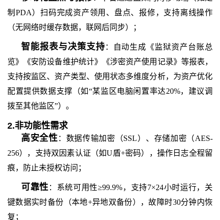
制
PDA）扫码完成资产领用、盘点、报修，支持离线操作
（无网络时缓存数据，联网后同步）；
智能报表与决策支持
：自动生成《监狱资产台账总
览》《安防设备维护统计》《涉密资产使用记录》等报表，
支持按监区、资产类型、使用状态多维度分析，为资产优化
配置提供数据支撑（如
“某监区电脑闲置率达20%，建议调
拨至其他监区”）。
2.非功能性需求
高安全性
：数据传输加密（
SSL）、存储加密（AES-
256），支持双因素认证（如U盾+密码），操作日志全程留
痕，防止未授权访问；
可靠性
：系统可用性
≥99.9%，支持7×24小时运行，关
键数据实时备份（本地+异地双备份），故障时30分钟内恢
复；