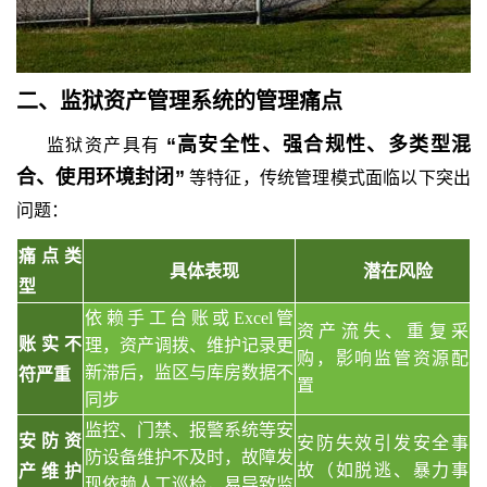
二、
监狱资产管理系统
的
管理痛点
“高安全性、强合规性、多类型混
监狱资产具有
合、使用环境封闭”
等特征，传统管理模式面临以下突出
问题：
痛点类
具体表现
潜在风险
型
依赖手工台账或
Excel管
资产流失、重复采
账实不
理，资产调拨、维护记录更
购，影响监管资源配
新滞后，监区与库房数据不
符严重
置
同步
监控、门禁、报警系统等安
安防资
安防失效引发安全事
防设备维护不及时，故障发
故（如脱逃、暴力事
产维护
现依赖人工巡检，易导致监