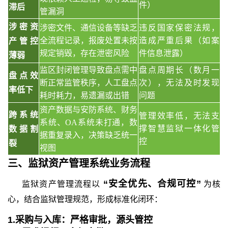
件）
滞后
管漏洞
涉密资
涉密文件、通信设备等缺乏
违反国家保密法规，
全流程记录，报废处置未按
造成严重后果（如案
产管控
规定销毁，存在泄密风险
件信息泄露）
薄弱
监区封闭管理导致盘点需中
盘点周期长（数月一
盘点效
断正常监管秩序，人工盘点
次），无法及时发现
率低下
耗时耗力，易遗漏或出错
问题
资产数据与安防系统、财务
跨系统
管理效率低，无法支
系统、
OA系统未打通，数
撑智慧监狱一体化管
数据割
据重复录入，决策缺乏统一
控
裂
视图
三、
监狱资产管理系统业务流程
“安全优先、合规可控”
监狱资产管理流程以
为核
心，结合监狱管理规范，形成标准化闭环：
1.采购与入库：严格审批，源头管控