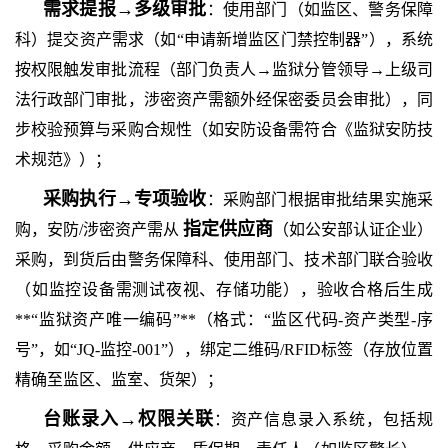
需求提报
→多级审批
：使用部门（如监区、警务保障
科）提交资产需求（如
“申请新增监区门禁控制器”），系统
按权限触发审批流程（部门负责人→监狱分管领导→上级司
法行政部门审批，涉密资产需额外经保密委员会审批），同
步校验预算与采购合规性（如安防设备需符合《监狱安防技
术规范》）；
采购执行
→专项验收
：采购部门根据审批结果实施采
指定供应商
购，安防
/涉密资产需从
（如公安部认证企业）
采购，到货后由警务保障科、使用部门、技术部门联合验收
（如监控设备需测试夜视、存储功能），验收合格后生成
**“监狱资产唯一编码”**（格式：“监区代码-资产类型-序
号”，如“JQ-监控-001”），绑定二维码/RFID标签（存放位置
精确至监区、监室、货架）；
台账录入
→权限关联
：资产信息录入系统，包括规