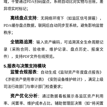
域，干警通过
PDA扫码盘点，系统自动比对实物与台账，差
异项实时标记；
离线盘点支持
：无网络环境下（如监区信号屏蔽），
PDA缓存盘点数据，联网后自动同步至系统，避免影响监管
秩序；
全链路追溯
：输入资产编码，可追溯其全生命周期记
录（采购合同、验收单、维护记录、盘点历史、报废文
件），支持
PDF文件在线预览。
5.报表与决策支持模块
监管合规报表
：自动生成《监狱资产年度盘点报告》
《涉密资产使用审计表》《安防设备维护统计》，满足上级
司法行政部门与审计部门检查要求；
资产优化分析
：通过数据看板展示各监区资产利用
率、闲置率、维护成本占比，辅助管理层决策（如
“将闲置