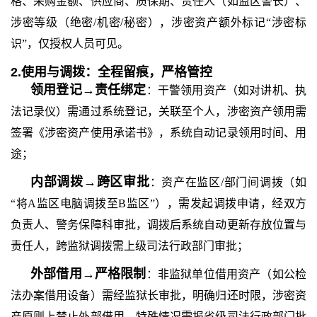
格、采购金额、供应商、质保期、责任人（如监区警长）、
涉密等级（绝密
/机密/秘密），涉密资产额外标记“涉密标
识”，仅授权人员可见。
2.使用与调拨：全程留痕，严格管控
领用登记
→责任绑定
：干警领用资产（如对讲机、执
法记录仪）需通过系统登记，关联至个人，涉密资产领用需
签署《涉密资产使用承诺书》，系统自动记录领用时间、用
途；
内部调拨
→跨区审批
：资产在监区
/部门间调拨（如
“将A监区电脑调拨至B监区”），需发起调拨申请，经双方
负责人、警务保障科审批，调拨后系统自动更新存放位置与
责任人，跨监狱调拨需上级司法行政部门审批；
外部借用
→严格限制
：非监狱单位借用资产（如公检
法办案借用设备）需经监狱长审批，明确归还时限，涉密资
产原则上禁止外部借用，特殊情况需报省级司法行政部门批