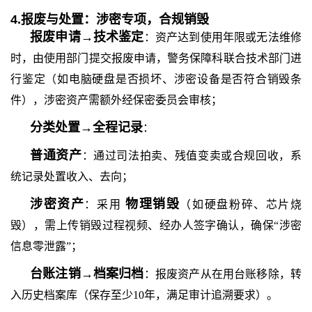
4.报废与处置：涉密专项，合规销毁
报废申请
→技术鉴定
：资产达到使用年限或无法维修
时，由使用部门提交报废申请，警务保障科联合技术部门进
行鉴定（如电脑硬盘是否损坏、涉密设备是否符合销毁条
件），涉密资产需额外经保密委员会审核；
分类处置
→全程记录
：
普通资产
：通过司法拍卖、残值变卖或合规回收，系
统记录处置收入、去向；
涉密资产
物理销毁
：采用
（如硬盘粉碎、芯片烧
毁），需上传销毁过程视频、经办人签字确认，确保
“涉密
信息零泄露”；
台账注销
→档案归档
：报废资产从在用台账移除，转
入历史档案库（保存至少
10年，满足审计追溯要求）。