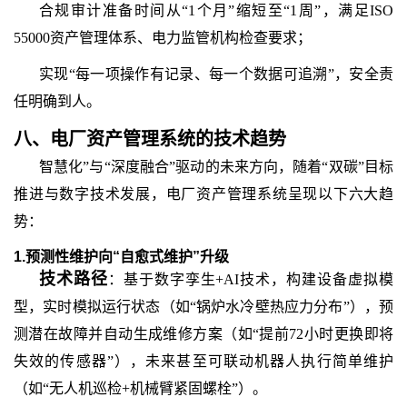
合规审计准备时间从
“1个月”缩短至“1周”，满足ISO
55000资产管理体系、电力监管机构检查要求；
实现
“每一项操作有记录、每一个数据可追溯”，安全责
任明确到人。
八、
电厂资产管理系统
的
技术趋势
智慧化
”与“深度融合”驱动的未来方向
，
随着
“双碳”目标
推进与数字技术发展，电厂资产管理系统呈现以下六大趋
势：
1.预测性维护向“自愈式维护”升级
技术路径
：基于数字孪生
+AI技术，构建设备虚拟模
型，实时模拟运行状态（如“锅炉水冷壁热应力分布”），预
测潜在故障并自动生成维修方案（如“提前72小时更换即将
失效的传感器”），未来甚至可联动机器人执行简单维护
（如“无人机巡检+机械臂紧固螺栓”）。