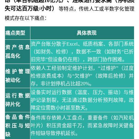
昂（单台机组超10亿元）、连续运行要求高（停机损
失可达百万级/小时）
等特点，传统人工或半数字化管理
模式存在以下痛点：
痛点类型
具体表现
资产台账分散于
Excel、纸质档案、各部门系统
资产信息
（如财务、检修），数据不一致（如财务“已折
孤岛化
旧完毕”但设备仍在用），跨部门协作困难。
依赖人工经验制定维护计划，
“过维护”（过度
维护管理
检修浪费成本）与“欠维护”（故障后抢修）并
被动化
存，非计划停机占比超20%。
设备实时运行数据（温度、压力、振动）与维
运行数据
护记录割裂，无法通过数据分析预判故障，故
碎片化
障定位需数小时甚至数天。
备品备件
备件库存依赖人工盘点，重要备件（如汽轮机
叶片）积压资金超千万，而紧急故障时关键备
积压与短
件短缺导致停机延长。
缺