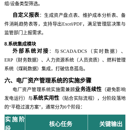
组/设备类型筛选。
自定义报表
：生成资产盘点表、维护成本分析表、备
件消耗趋势表等，支持导出
Excel/PDF，满足管理层决策与
监管部门上报需求。
8.系统集成模块
外部系统对接
：与
SCADA/DCS（实时数据）、
ERP（财务数据）、人力资源系统（人员资质）、燃料管理
系统（煤耗数据）集成，打破信息孤岛。
六、
电厂资产管理系统
的
实施步骤
业务连续性
电厂资产管理系统实施需兼顾
（避免影响
系统实用性
发电运行）与
（贴合实际流程），分阶段落地
的
“平稳过渡方案”
，
通常分为
6个阶段：
实施阶
核心任务
关键输出
段