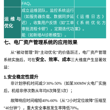
FAQ。
成立运维团队，监控系统运行
（如服务器负载、数据同步延
《运维日志》
运维与
迟），收集用户反馈（如“工单
《系统优化方
优化
审批流程卡顿”），定期迭代功
案》。
能（如新增AI诊断模型）。
七、
电厂资产管理系统
的
应用效果
从
“被动管理”到“主动优化”的价值跃迁
，
电厂资产管理
安全、效率、成本
系统实施后，可在
三大维度产生显著效
益：
1.
安全稳定性提升
非计划停机时间减少
30%-50%（如某300MW火电厂实施
后，机组非停次数从年均8次降至3次）；
故障响应时间缩短
40%-60%（从“2小时定位故障”压缩至
“40分钟”），重大安全事故发生率降低70%。