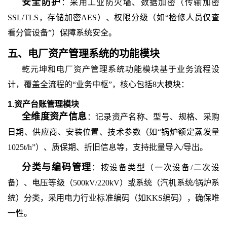
安全防护
：采用工业防火墙、数据加密（传输加密
SSL/TLS，存储加密AES）、权限分级（如“检修人员仅查
看分管设备”）保障系统安全。
五、
电厂资产管理系统
的
功能模块
乾元坤和电厂资产管理
系统功能模块基于业务流程设
计，覆盖全流程的
“业务中枢”
，
核心包括
8大模块：
1.资产台账管理模块
全维度资产信息
：记录资产名称、型号、规格、采购
日期、供应商、安装位置、技术参数（如
“锅炉额定蒸发量
1025t/h”）、质保期、折旧信息等，支持批量导入/导出。
分类与编码管理
：按设备类型（一次设备
/二次设
备）、电压等级（500kV/220kV）或系统（汽机系统/锅炉系
统）分类，采用电力行业标准编码（如KKS编码），确保唯
一性。