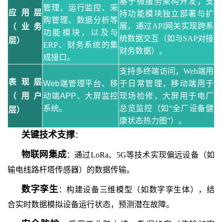
基于微服务架构开发，支
管理、运行监控、采
应用层
持功能模块独立部署与扩
购管理、数据分析等
展，通过
API网关实现跨系
（业务
功能模块，以及与
统数据交互（如与SAP对接
层）
ERP、财务系统的集
财务数据）。
成接口。
支持多终端访问，
Web端用
表现层
Web端管理平台、移
于日常管理，移动端用于
（用户
动端APP、大屏监控
现场检修，大屏用于电厂
系统。
总览监控（如“全厂设备健
层）
康状态热力图”）。
关键技术支撑
：
物联网集成
：通过
LoRa、5G等技术实现偏远设备（如
输电线路杆塔传感器）的数据传输。
数字孪生
：构建设备三维模型（如数字孪生体），结
合实时数据模拟设备运行状态，预测潜在故障。