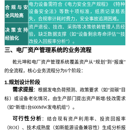
电力设备需符合《电力安全生产规程》《特种
合规与安
设备安全法》等数十项标准，纸质记录易丢
全
风险高
失，合规审计耗时费力，安全事故追溯困难。
资产退役、技改、采购等决策依赖管理人员经
决策支持
验，缺乏数据支撑（如
“设备剩余寿命评估”“技
经验化
改投入回报率分析”）。
三、
电厂资产管理系统
的
业务流程
乾元坤和
电厂资产管理系统覆盖资产从
“规划”到“报废”
的全流程，核心业务流程分为6个阶段：
1.规划设计阶段
需求提报
：根据发电负荷预测、政策要求（如
“双碳”目
标）或设备老化情况，由生产部门提出资产新增/技改需求
（如“新增1台600MW发电机组”）。
可行性分析
：结合现有资产利用率、投资回报率
（
ROI）、技术成熟度（如新能源设备兼容性）生成分析报