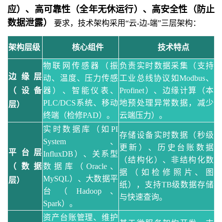
应）、高可靠性（全年无休运行）、高安全性（防止
数据泄露）
要求，技术架构采用
“云-边-端”三层架构：
架构层级
核心组件
技术特点
物联网传感器（振
负责实时数据采集（支持
边缘层
动、温度、压力传感
工业总线协议如
Modbus、
（设备
器）、智能仪表、
Profinet）、边缘计算（本
PLC/DCS系统、移动
地预处理异常数据，减少
层）
终端（检修PAD）。
云端压力）。
实时数据库（如
PI
存储设备实时数据（秒级
System、
更新）、历史台账数据
平台层
InfluxDB）、关系型
（结构化）、非结构化数
（数据
数据库（Oracle、
据（如检修照片、图
MySQL）、大数据平
层）
纸），支持
TB级数据存储
台（Hadoop、
与快速查询。
Spark）。
资产台账管理、维护