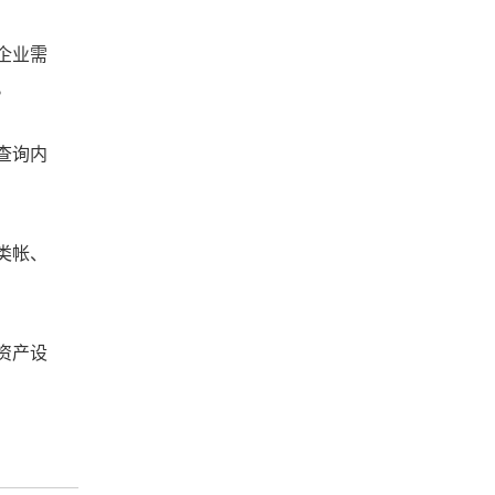
企业需
。
查询内
类帐、
资产设