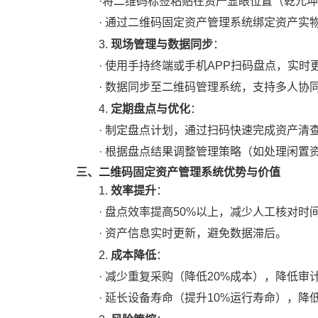
·
将二维码标签粘贴在资产显眼位置（
乾元坤
·
通过
二维码固定资产管理
系统绑定资产实
现场管理与数据同步
3.
：
·
使用手持终端或手机
APP扫码盘点，实时
·
数据同步至
二维码
管理系统，支持多人协
定期盘点与优化
4.
：
·
制定盘点计划，通过扫码快速完成资产清
·
根据盘点结果调整管理策略（如处理闲置
三、二维码固定资产管理系统优势与价值
效率提升
1.
：
·
盘点效率提高
50%以上，减少人工核对时
·
资产信息实时更新，避免数据滞后。
成本降低
2.
：
·
减少重复采购（降低
20%成本），降低审
·
延长设备寿命（提升
10%运行寿命），降