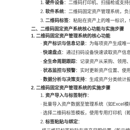
硬件设备
1.
：二维码打印机、扫描枪或支持
软件系统
2.
：
二维码
固定资产管理
系统
，负
二维码标签
3.
：粘贴在资产上的唯一标识，
二、二维码固定资产系统核心功能与实施步骤
1. 二维码固定资产管理系统的核心功能
资产标识与信息记录
·
：为每项资产生成唯
快速盘点
·
：通过扫码设备快速读取资产信
全生命周期跟踪
·
：记录资产从采购、领用
状态监控与预警
·
：实时更新资产位置、使
数据分析与决策支持
·
：生成资产分类统计
2. 二维码固定资产管理系统的实施步骤
资产导入与标签制作
1.
：
·
批量导入资产数据至管理系统（如
Exce
·
选择二维码标签模板，使用专用打印机（
标签粘贴与绑定
2.
：