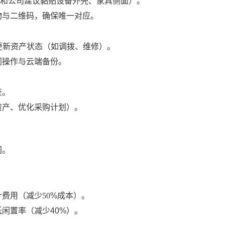
和公司建议黏贴
设备外壳、家具侧面）。
物与二维码，确保唯一对应。
更新资产状态（如调拨、维修）。
同操作与云端备份。
查。
资产、优化采购计划）。
间。
计费用（减少
50
%成本）。
低闲置率（减少40%）。