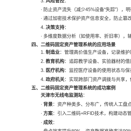
风险管控
3.
：
·
防止资产流失（减少
45%设备“失踪”），
·
通过加密技术保护资产信息安全，防止篡
决策支持
4.
：
·
多维度数据分析（如使用率、折旧率），
四、二维码固定资产管理系统的应用场景
制造业
1.
：管理高价值生产设备，记录维护
教育机构
2.
：追踪教学设备、实验器材的借
医疗机构
3.
：监控医疗设备的使用状态与保
政府机关
4.
：实现跨部门资产调拨与共享，
五、二维码固定资产管理系统的成功案例
天津市无线电监测站
：
背景
·
：资产种类多、分布广，传统人工盘
方案
·
：引入二维码
+RFID技术，构建动态
成效
·
：