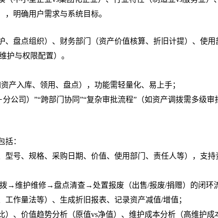
），明确用户需求与系统目标。
护、盘点组织）、财务部门（资产价值核算、折旧计提）、使用
统维护与权限配置）。
如资产入库、领用、盘点），功能需轻量化、易上手；
－
分公司）”“跨部门协同”“复杂审批流程”（如资产调拨需多级审
包括：
、型号、规格、采购日期、价值、使用部门、责任人等），支持
拨→维护维修→盘点清查→处置报废（出售/报废/捐赠）的闭环
、工作量法等）、生成折旧报表、记录资产减值/增值；
比）、价值趋势分析（原值vs净值）、维护成本分析（高维护成