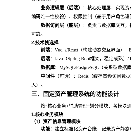
业务逻辑层（后端）
：核心处理层，实现资
编码唯一性校验）、权限控制（基于用户角色返
数据访问层（底层）
：负责与数据库交互，
可靠。
2.技术栈选择
前端
：Vue.js/React（构建动态交互界面）+ 
后端
：Java（Spring Boot框架，稳定成熟）/ 
数据库
：MySQL/PostgreSQL（关
中间件
（可选）：Redis（缓存高频访问数
入）。
三、
固定资产管理系统的
功能设计
按“核心业务+辅助管理”划分模块，各模块
1.核心业务模块
（1）资产信息管理模块
功能
：建立标准化资产台账，记录资产静态