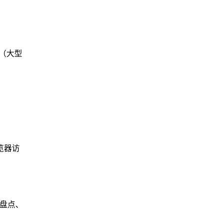
。
人（大型
览器访
盘点、