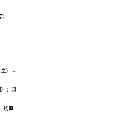
部
信息）→
期）；调
、残值