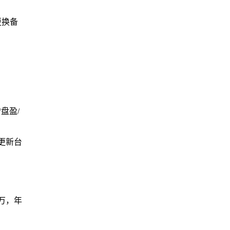
更换备
盘盈/
更新台
万，年