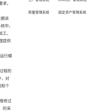
要求，
质量管理系统
固定资产管理系统
数据说
系统中，
派工、
理提供
的运行模
过程的
中，对
程和个
维修过
、的采