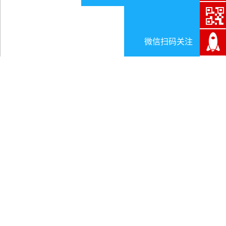
微信扫码关注
解决我区监狱系统安全生产 检查管理“零持
证”的问题
日期:2024-12-19
解决我区监狱系统安全生产 检查管理“零持证”
的问题
为深入贯彻落实“治本安全观”，进一步推进西藏监狱系
统
安全生产
精细化管理，有效防止各类安全生产事故发生，