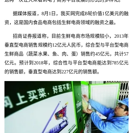
据媒体报道，
8
月
1
日，我买网完成
B
轮价值
1
亿美元的融
资，这是国内食品电商包括生鲜电商领域的融资之最。
招商证券报道称，目前生鲜电商市场规模较小，
2013
年
垂直型电商销售规模约
12
亿元人民币，综合型与平台型电商
生鲜商品（蔬菜水果、鱼、肉、蛋）销售约
45
亿元，共计
57
亿元。预计到
2018
年，综合性与平台型电商能达到
785
亿元
的销售额，垂直型电商达到
227
亿元的销售额。