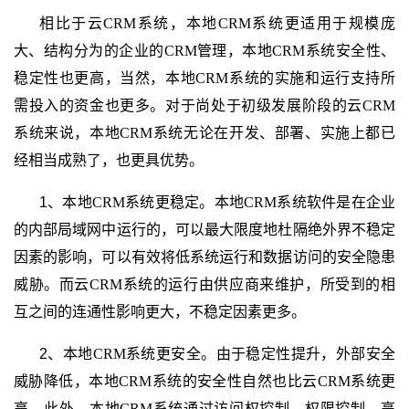
相比于云
CRM
系统，本地
CRM
系统更适用于规模庞
大、结构分为的企业的
CRM
管理，本地
CRM
系统安全性、
稳定性也更高，当然，本地
CRM
系统的实施和运行支持所
需投入的资金也更多。对于尚处于初级发展阶段的云
CRM
系统来说，本地
CRM
系统无论在开发、部署、实施上都已
经相当成熟了，也更具优势。
1、本地
CRM
系统更稳定。本地
CRM
系统软件是在企业
的内部局域网中运行的，可以最大限度地杜隔绝外界不稳定
因素的影响，可以有效将低系统运行和数据访问的安全隐患
威胁。而云
CRM
系统的运行由供应商来维护，所受到的相
互之间的连通性影响更大，不稳定因素更多。
2、本地
CRM
系统更安全。由于稳定性提升，外部安全
威胁降低，本地
CRM
系统的安全性自然也比云
CRM
系统更
高。此外，本地
CRM
系统通过访问权控制、权限控制、
高