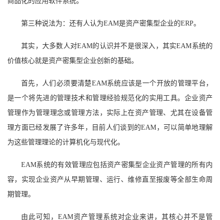
商品化的应用软件系统。
第三种说法
为：
还有人认为
EAM是资产密集型企业的ERP
。
其实，大多数人对
EAM的认识并不是很深入，其实EAM系统的
价值核心
就是
资产密集型企业
创新的基础。
首先，
人们
必须要
清楚
EAM系统应该是一个开放的管理平台，
是一个将先进的管理技术和管理经验规范化的实用工具。企业资产
管理作为管理理念或管理方法，实际上在资产管理、尤其在设备管
理方面已经发展了许多年，
目前人们
谈到的EAM，可以简单地理解
为这些管理理论的计算机化与现代化。
EAM
系统
的有效管理应包括资产密集型企业资产管理的所有内
容，实现企业资产从
早
期管理、运行、维修直至报废等
全部
生命周
期管理。
由此可知，
EAM资产管理系统
对
企业来讲，其核心并不是管