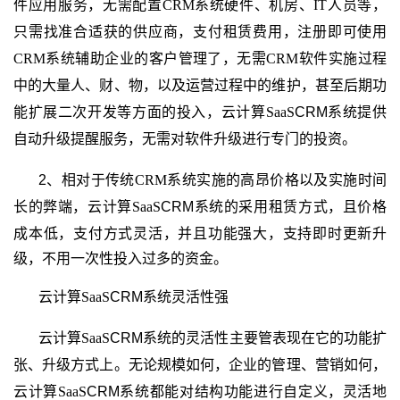
件应用服务，无需配置
CRM
系统硬件、机房、
IT
人员等，
只需找准合适获的供应商，支付租赁费用，注册即可使用
CRM
系统辅助企业的客户管理了，无需
CRM
软件实施过程
中的大量人、财、物，以及运营过程中的维护，甚至后期功
能扩展二次开发等方面的投入，
云计算
SaaS
CRM
系统提供
自动升级提醒服务，无需对软件升级进行专门的投资。
2、相对于传统
CRM
系统实施的高昂价格以及实施时间
长的弊端，
云计算
SaaS
CRM
系统的采用租赁方式，且价格
成本低，
支付方式灵活，并且功能强大，支持即时更新升
级，不用一次性投入过多的资金。
云计算
SaaS
CRM
系统灵活性强
云计算
SaaS
CRM
系统的灵活性主要管表现在它的功能扩
张、升级方式上。无论规模如何，企业的管理、营销如何，
云计算
SaaS
CRM
系统都能对结构功能进行自定义，灵活地