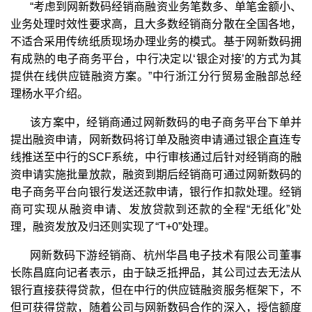
“考虑到网新数码经销商融资业务笔数多、单笔金额小、
业务处理时效性要求高，且大多数经销商分散在全国各地，
不适合采用传统纸质现场办理业务的模式。基于网新数码拥
有成熟的电子商务平台，中行决定以‘银企对接’的方式为其
提供在线供应链融资方案。”中行浙江分行贸易金融部总经
理杨水平介绍。
该方案中，经销商通过网新数码的电子商务平台下单并
提出融资申请，网新数码将订单及融资申请通过银企直连专
线推送至中行的SCF系统，中行审核通过后针对经销商的融
资申请实施批量放款，融资到期后经销商可通过网新数码的
电子商务平台向银行发送还款申请，银行作扣款处理。经销
商可实现从融资申请、发放贷款到还款的全程“无纸化”处
理，融资发放及归还则实现了“T+0”处理。
网新数码下游经销商、杭州华昌电子技术有限公司董事
长陈昌庭向记者表示，由于缺乏抵押品，其公司过去无法从
银行直接获得贷款，但在中行的供应链融资服务框架下，不
但可获得贷款，随着公司与网新数码合作的深入，授信额度