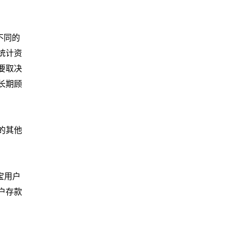
不同的
统计资
要取决
长期顾
的其他
宝用户
户存款