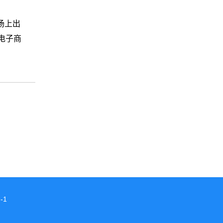
场上出
电子商
-1