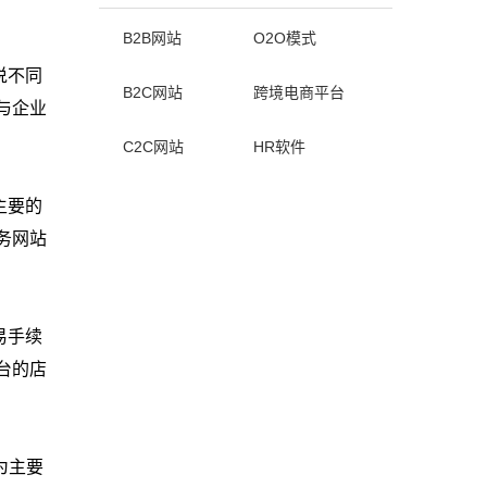
B2B网站
O2O模式
说不同
B2C网站
跨境电商平台
与企业
C2C网站
HR软件
主要的
务网站
易手续
台的店
为主要