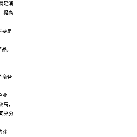
满足消
，提高
主要是
产品，
子商务
企业
较高，
同来分
的注