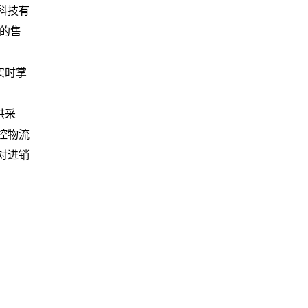
科技有
的售
实时掌
供采
控物流
对进销