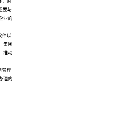
外，财
还要与
企业的
软件以
、集团
、推动
务管理
办理的