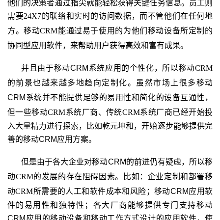
他们的决策者通过指尖就能轻松获得关键任务信息。员工则
需要
24X7
的联络和实时的访问数据，而不管他们在任何地
方。移动
CRM
能通过易于使用的为他们移动设备所定制的
协同型应用软件，来帮助用户获得高效和富有成果。
并且由于移动CRM
系统应用的个性化，所以
移动
CRM
的前景
也越来越多地趋向定制化。虽然市场上很多移动
CRM
系统
并不能提供足够的易用性和简化的设备互通性，
但一些移动
CRM
系统厂商、传统
CRM
系统厂商已经开始投
入大量精力进行探索，比如乾元坤和，开始逐步能够提供完
善的移动CRM
应用方案。
但是由于各大企业对移动CRM
的前进仍有疑虑，所以
移
动
CRM
的发展的存在阻碍因素。比如：企业定制和部署移
动
CRM
所需要的人工和软件成本和风险
；移动CRM应用软
件的易用性和独特性；各大厂商能够提供专门支持移动
CRM
应用的
移动设备和移动工作方式设计的应用软件，使