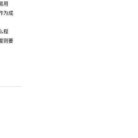
易用
作为成
么程
度则要
发展趋势全维度解析