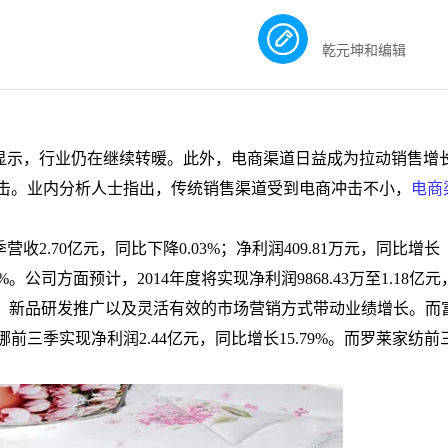
乾元坤和编辑
显示，行业仍在继续转暖。此外，电商渠道日益成为拉动销售增
击。业内分析人士指出，传统销售渠道受到电商冲击不小，
电商
季营收
2.70
亿元，同比下降
0.03%
；净利润
409.81
万元，同比增长
5%
。公司方面预计，
2014
年度将实现净利润
9868.43
万至
1.18
亿元
、新品研发推广以及灵活有效的市场营销方式带动业绩增长。而
娜前三季实现净利润
2.44
亿元，同比增长
15.79%
。而罗莱家纺前