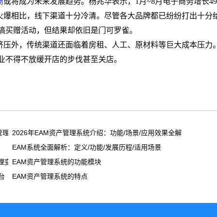
商
或将成为未来发展趋势。杨兆华表示，
1
月
~8
月电子商务增长
4
火爆相比，线下渠道十分冷清。尽管各大品牌都已纷纷打出十分
搞买赠活动，但结果却依旧是门可罗雀。
挤压外，传统渠道还面临着房租、人工、原材料等巨大成本压力
业不得不放缓开店的步伐甚至关店。
产管理方案
2026年EAM资产管理系统介绍：功能/场景/应用效果全解析
EAM系统全面解析：定义/功能/发展历程/适用场景
理变革
EAM资产管理系统的功能模块
台
EAM资产管理系统的特点