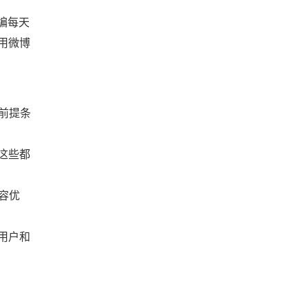
编每天
用微博
前提条
这些都
容优
用户和