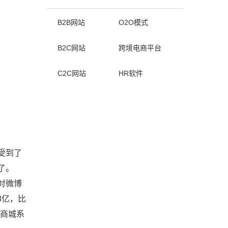
B2B网站
O2O模式
B2C网站
跨境电商平台
C2C网站
HR软件
受到了
了。
对微博
8亿，比
对商城系