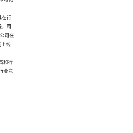
其在行
是，周
前公司在
线上线
高和行
行业竞