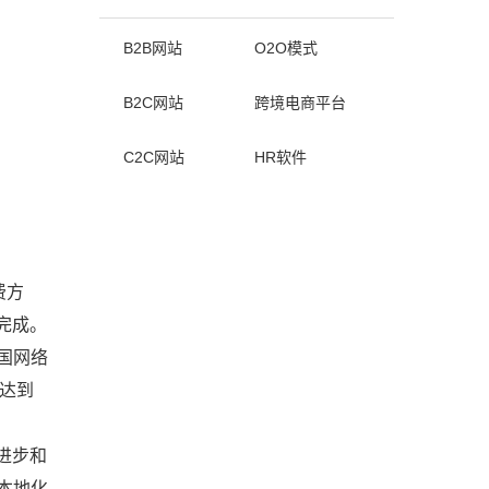
B2B网站
O2O模式
B2C网站
跨境电商平台
C2C网站
HR软件
费方
完成。
国网络
模达到
进步和
本地化