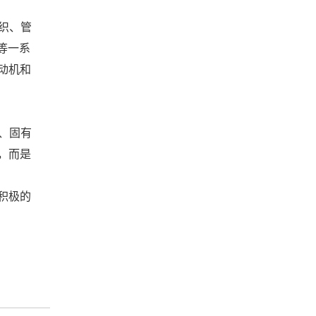
织、管
等一系
动机和
、固有
，而是
积极的