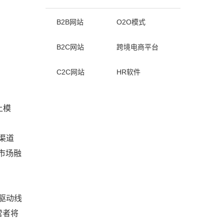
B2B网站
O2O模式
B2C网站
跨境电商平台
C2C网站
HR软件
上模
渠道
市场融
驱动线
营者将