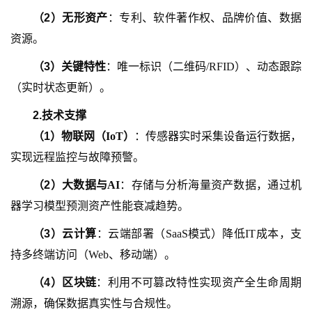
（
2
）
无形资产
：专利、软件著作权、品牌价值、数据
资源。
（
3
）
关键特性
：唯一标识（二维码
/RFID）、动态跟踪
（实时状态更新）。
2.
技术支撑
（
1
）
物联网（
IoT）
：传感器实时采集设备运行数据，
实现远程监控与故障预警。
（
2
）
大数据与
AI
：存储与分析海量资产数据，通过机
器学习模型预测资产性能衰减趋势。
（
3
）
云计算
：云端部署（
SaaS模式）降低IT成本，支
持多终端访问（Web、移动端）。
（
4
）
区块链
：利用不可篡改特性实现资产全生命周期
溯源，确保数据真实性与合规性。