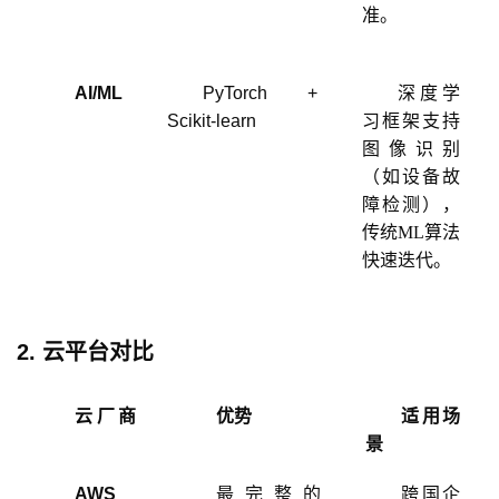
准。
AI/ML
PyTorch +
深度学
Scikit-learn
习框架支持
图像识别
（如设备故
障检测），
传统
ML算法
快速迭代。
2. 云平台对比
云厂商
优势
适用场
景
AWS
最完整的
跨国企