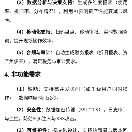
（
3
）
数据分析与决策支持
：生成多维度报表（使用
率、折旧率、分布情况），利用
AI预测资产性能衰减与风
险。
（
4
）
移动化支持
：扫码盘点、移动审批、实时数据查
询，提升现场操作效率。
（
5
）
合规与审计
：自动生成财务报表（折旧报表、资
产负债表），满足税务与审计要求。
4. 非功能需求
（
1
）
性能
：支持高并发访问（如千级用户同时操
作），数据响应时间
≤2秒。
（
2
）
安全性
：数据加密传输（
SSL/TLS），日志审计
与监控，防范SQL注入与XSS攻击。
（
3
）
可维护性
：模块化设计，支持热部署与版本回