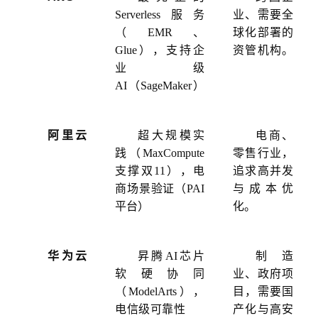
Serverless服务
业、需要全
（EMR、
球化部署的
Glue），支持企
资管机构。
业级
AI（SageMaker）
阿里云
超大规模实
电商、
践（
MaxCompute
零售行业，
支撑双11），电
追求高并发
商场景验证（PAI
与成本优
平台）
化。
华为云
昇腾
AI芯片
制造
软硬协同
业、政府项
（ModelArts），
目，需要国
电信级可靠性
产化与高安