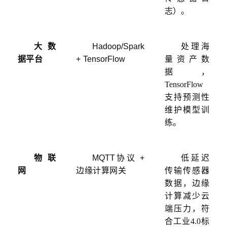
志）。
大数
Hadoop/Spark
处理海
据平台
+ TensorFlow
量资产数
据，
TensorFlow
支持预测性
维护模型训
练。
物联
MQTT协议 +
低延迟
网
边缘计算网关
传输传感器
数据，边缘
计算减少云
端压力，符
合工业
4.0标