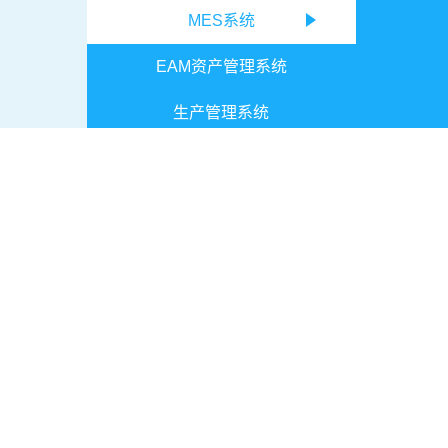
MES系统
EAM资产管理系统
生产管理系统
设备管理系统
B2B网站
B2B网站：即企业与企业间电子商务网络平台，
发服务模式，基于企业需求，整合多方优势资源
用户体验为核心，以品牌效应为手段的应用创新
信息精选
行业应用
供应链B2B