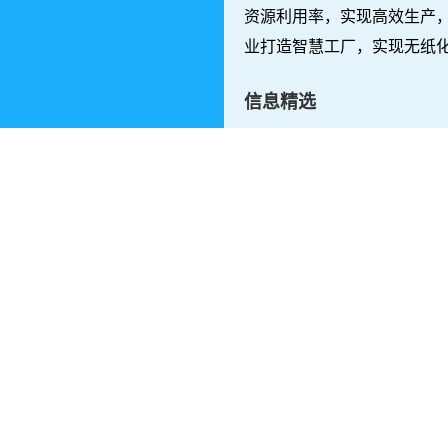
资源利用率，实现高效生产，
业打造智慧工厂，实现无纸
险，优化生产线布局，提高
信息精选
mes系统报告
什么是完整的SMT锡膏印刷工艺
MES系统实施经验
互联网+解决方案
乾元坤和B2B网站采用定制开
，形成以客户需求为导向，以
型成熟服务体系。
网站