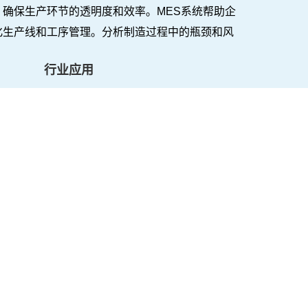
确保生产环节的透明度和效率。MES系统帮助企
化生产线和工序管理。分析制造过程中的瓶颈和风
产品质量和交货准确率。
行业应用
军工行业MES系统
半导体行业MES系统
石化行业MES系统
MES制造执行系统深度解析：从技术内核到未来演进
如何打造高效MES系统
互联网+
B2B网站
O2O模式