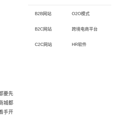
B2B网站
O2O模式
B2C网站
跨境电商平台
C2C网站
HR软件
都要先
商城都
着手开