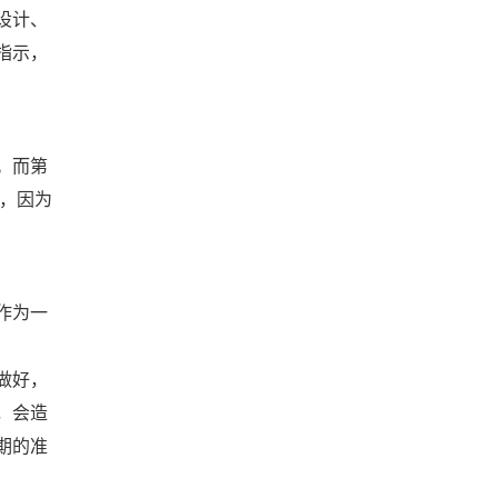
设计、
指示，
。而第
，因为
作为一
做好，
，会造
期的准