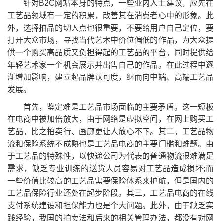
针对B2C网站本身的特点，一些业内人士建议，应先在
工艺品领域有一定的积累，改善其在消费者心中的形象。此
外，选择拍品的切入点也很重要，不要给用户自己定位，要
打开大众市场，寻找当代艺术中价位偏低的作品，为大众提
供一个购买高品质又负担得起的工艺品的平台，同时提供给
年轻艺术家一个机会展示并出售自己的作品。在此过程中逐
渐增加影响，建立起品牌认可度，继而向中端、高端工艺品
发展。
首先，鉴定难是工艺品市场面临的主要矛盾。这一短板
在电商中被加倍放大，由于网络是虚拟空间，在网上购买工
艺品，比之拍卖行、画廊更让人放心不下。其二，工艺品物
流和保险系统不成熟也是工艺品电商的主要门槛和难题。由
于工艺品的特殊性，以快递公司为代表的普通物流很难满足
需求，缺乏专业训练的送货人员容易对工艺品造成损坏;而
一些价值比较高的工艺品需要保险体系来护航，但是国内的
工艺品保险行业还处在起步阶段。其三，工艺品电商的在线
支付系统建设和担保能力也是个大问题。此外，由于缺乏实
践经验，我国的拍卖法和后来的相关管理办法，都没有对网