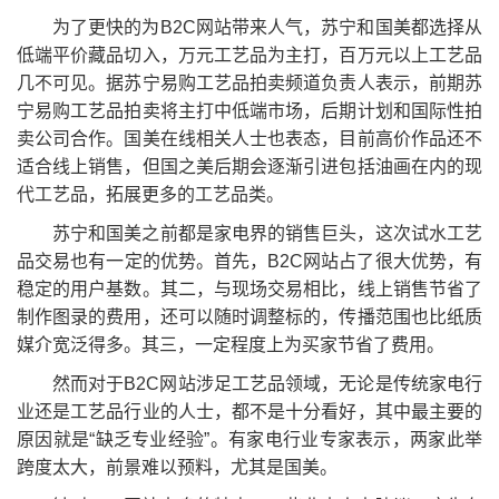
为了更快的为B2C网站带来人气，苏宁和国美都选择从
低端平价藏品切入，万元工艺品为主打，百万元以上工艺品
几不可见。据苏宁易购工艺品拍卖频道负责人表示，前期苏
宁易购工艺品拍卖将主打中低端市场，后期计划和国际性拍
卖公司合作。国美在线相关人士也表态，目前高价作品还不
适合线上销售，但国之美后期会逐渐引进包括油画在内的现
代工艺品，拓展更多的工艺品类。
苏宁和国美之前都是家电界的销售巨头，这次试水工艺
品交易也有一定的优势。首先，B2C网站占了很大优势，有
稳定的用户基数。其二，与现场交易相比，线上销售节省了
制作图录的费用，还可以随时调整标的，传播范围也比纸质
媒介宽泛得多。其三，一定程度上为买家节省了费用。
然而对于B2C网站涉足工艺品领域，无论是传统家电行
业还是工艺品行业的人士，都不是十分看好，其中最主要的
原因就是“缺乏专业经验”。有家电行业专家表示，两家此举
跨度太大，前景难以预料，尤其是国美。